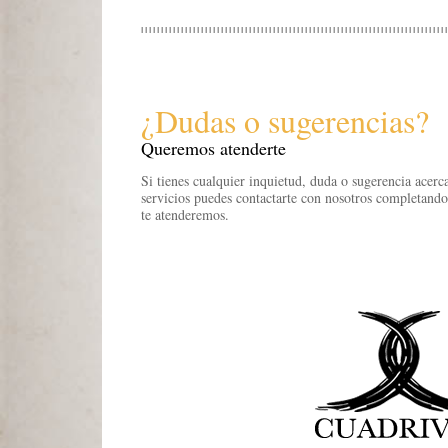
¿Dudas o sugerencias?
Queremos atenderte
Si tienes cualquier inquietud, duda o sugerencia acerc
servicios puedes contactarte con nosotros completando
te atenderemos.