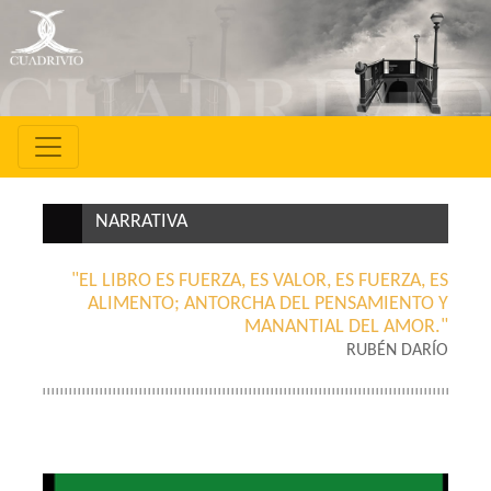
NARRATIVA
"EL LIBRO ES FUERZA, ES VALOR, ES FUERZA, ES
ALIMENTO; ANTORCHA DEL PENSAMIENTO Y
MANANTIAL DEL AMOR."
RUBÉN DARÍO